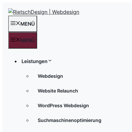
Zum
Inhalt
springen
MENÜ
MENÜ
Leistungen
Webdesign
Website Relaunch
WordPress Webdesign
Suchmaschinenoptimierung