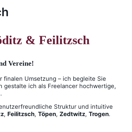
ch
itz & Feilitzsch
und Vereine!
 finalen Umsetzung – ich begleite Sie
 gestalte ich als Freelancer hochwertige,
.
nutzerfreundliche Struktur und intuitive
tz
,
Feilitzsch
,
Töpen
,
Zedtwitz
,
Trogen
.