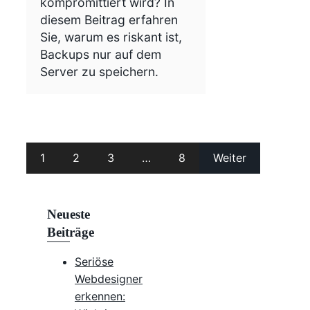
kompromittiert wird? In
diesem Beitrag erfahren
Sie, warum es riskant ist,
Backups nur auf dem
Server zu speichern.
1
2
3
…
8
Weiter
Neueste
Beiträge
Seriöse
Webdesigner
erkennen: