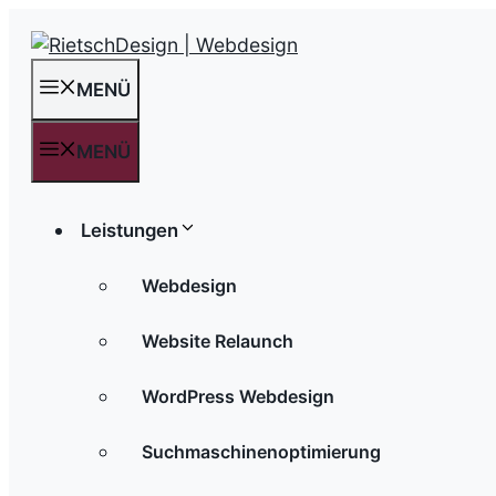
Zum
Inhalt
springen
MENÜ
MENÜ
Leistungen
Webdesign
Website Relaunch
WordPress Webdesign
Suchmaschinenoptimierung