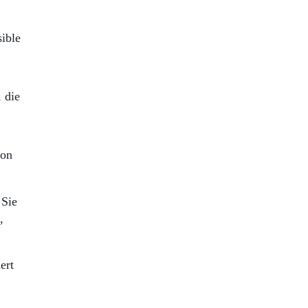
ible
 die
von
 Sie
,
ert