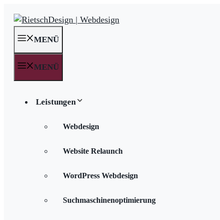
Zum
Inhalt
springen
MENÜ
MENÜ
Leistungen
Webdesign
Website Relaunch
WordPress Webdesign
Suchmaschinenoptimierung