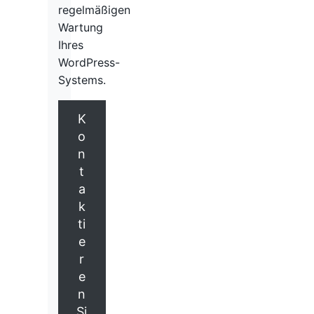
regelmäßigen
Wartung
Ihres
WordPress-
Systems.
K
o
n
t
a
k
ti
e
r
e
n
Si