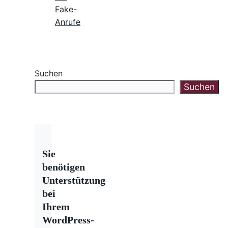
Fake-
Anrufe
Suchen
Suchen
Sie
benötigen
Unterstützung
bei
Ihrem
WordPress-