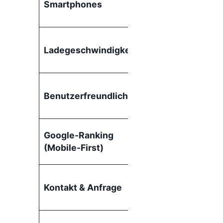
Smartphones
Bildschirm an; gu
lesbar
Schnell durch
Ladegeschwindigkeit
optimierte Bilder
& Layouts
einfache
Benutzerfreundlichkeit
Navigation,
große Buttons
Google-Ranking
wird bevorzugt
(Mobile-First)
behandelt
Kontaktbuttons
Kontakt & Anfrage
leicht erreichbar