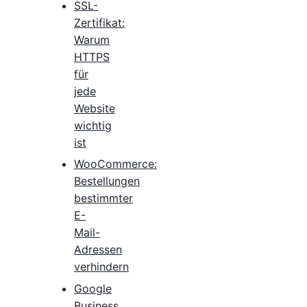
SSL-
Zertifikat:
Warum
HTTPS
für
jede
Website
wichtig
ist
WooCommerce:
Bestellungen
bestimmter
E-
Mail-
Adressen
verhindern
Google
Business