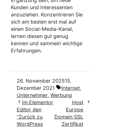
Ergänzung sein, um neue
Kunden und Interessenten
anzuziehen. Konzentrieren Sie
sich am besten erst mal auf
einen Social-Media-Kanal,
lernen diesen gut genug
kennen und sammeln wichtige
Erfahrungen.
26. November 2025
15.
Schlagwörter
Dezember 2021
Internet
,
Unternehmer
,
Werbung
Im Elementor
Host
Editor den
Europe
“Zurück zu
Domain SSL
WordPress
Zertifikat