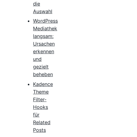
die
Auswahl
WordPress
Mediathek
langsam:
Ursachen
erkennen
und
gezielt
beheben
Kadence
Theme
Filter-
Hooks
für
Related
Posts