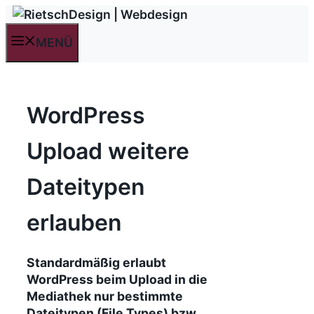
Zum
Inhalt
MENÜ
springen
WordPress
Upload weitere
Dateitypen
erlauben
Standardmäßig erlaubt
WordPress beim Upload in die
Mediathek nur bestimmte
Dateitypen (File Types) bzw.