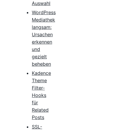
Auswahl
WordPress
Mediathek
langsam:
Ursachen
erkennen
und
gezielt
beheben
Kadence
Theme
Filter-
Hooks
für
Related
Posts
SSL-