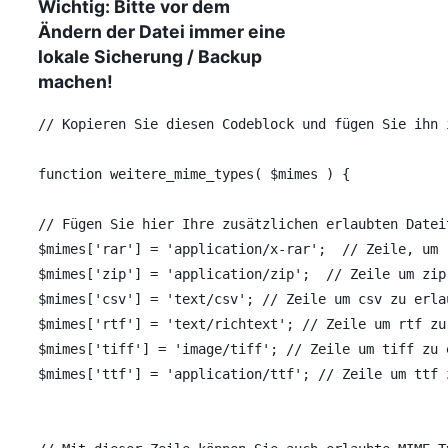
Wichtig: Bitte vor dem
Ändern der Datei immer eine
lokale Sicherung / Backup
machen!
// Kopieren Sie diesen Codeblock und fügen Sie ihn 
function weitere_mime_types( $mimes ) {

// Fügen Sie hier Ihre zusätzlichen erlaubten Datei
$mimes['rar'] = 'application/x-rar';  // Zeile, um r
$mimes['zip'] = 'application/zip';  // Zeile um zip 
$mimes['csv'] = 'text/csv'; // Zeile um csv zu erlau
$mimes['rtf'] = 'text/richtext'; // Zeile um rtf zu 
$mimes['tiff'] = 'image/tiff'; // Zeile um tiff zu e
$mimes['ttf'] = 'application/ttf'; // Zeile um ttf z