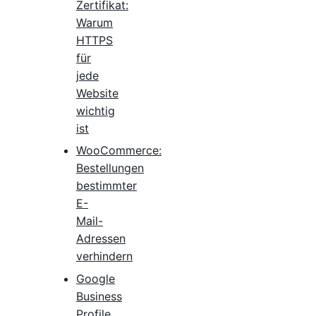
Zertifikat:
Warum
HTTPS
für
jede
Website
wichtig
ist
WooCommerce:
Bestellungen
bestimmter
E-
Mail-
Adressen
verhindern
Google
Business
Profile