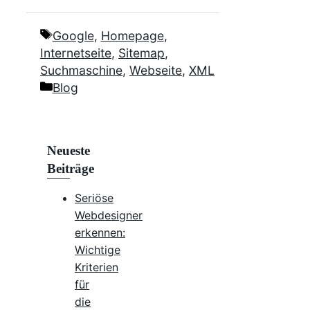
Schlagwörter
Google
,
Homepage
,
Internetseite
,
Sitemap
,
Suchmaschine
,
Webseite
,
XML
Kategorien
Blog
Neueste
Beiträge
Seriöse
Webdesigner
erkennen:
Wichtige
Kriterien
für
die