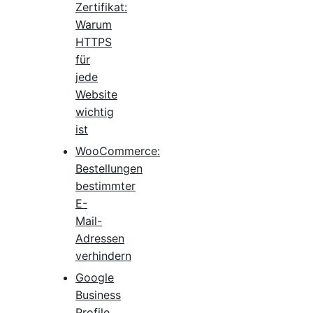
Zertifikat:
Warum
HTTPS
für
jede
Website
wichtig
ist
WooCommerce:
Bestellungen
bestimmter
E-
Mail-
Adressen
verhindern
Google
Business
Profile