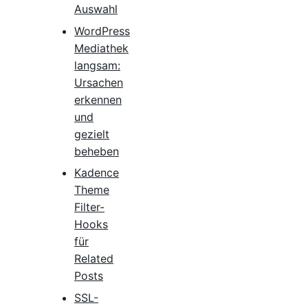
Auswahl
WordPress
Mediathek
langsam:
Ursachen
erkennen
und
gezielt
beheben
Kadence
Theme
Filter-
Hooks
für
Related
Posts
SSL-