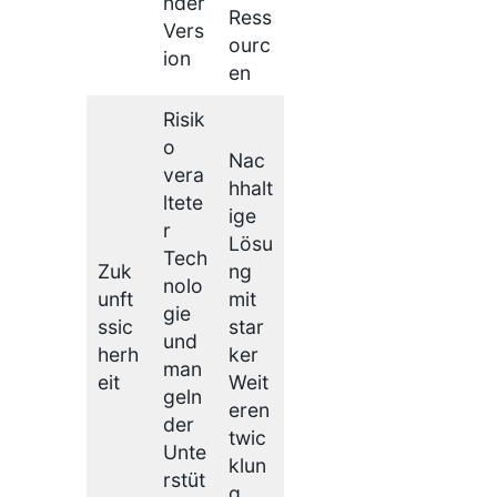
nder
Ress
Vers
ourc
ion
en
Risik
o
Nac
vera
hhalt
ltete
ige
r
Lösu
Tech
Zuk
ng
nolo
unft
mit
gie
ssic
star
und
herh
ker
man
eit
Weit
geln
eren
der
twic
Unte
klun
rstüt
g