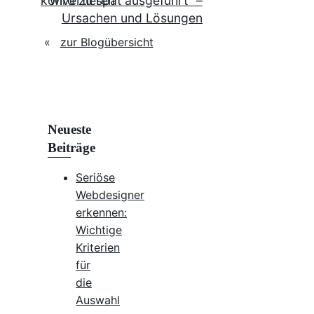
konvertieren
wird zu spät ausgeführt” –
Ursachen und Lösungen
«
zur Blogübersicht
Neueste
Beiträge
Seriöse
Webdesigner
erkennen:
Wichtige
Kriterien
für
die
Auswahl