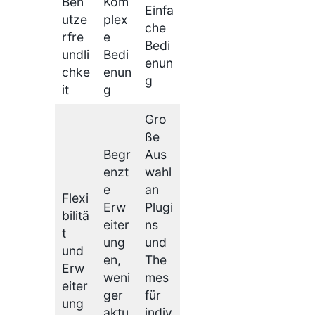
Ben
Kom
Einfa
utze
plex
che
rfre
e
Bedi
undli
Bedi
enun
chke
enun
g
it
g
Gro
ße
Begr
Aus
enzt
wahl
e
an
Flexi
Erw
Plugi
bilitä
eiter
ns
t
ung
und
und
en,
The
Erw
weni
mes
eiter
ger
für
ung
aktu
indiv