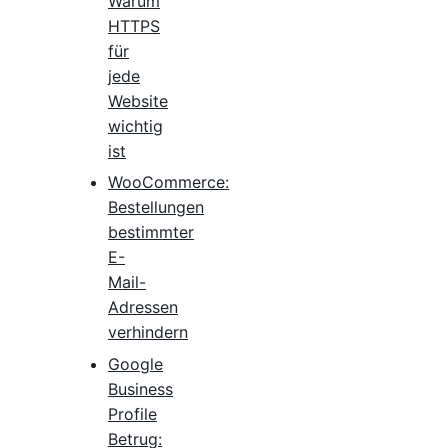
Warum
HTTPS
für
jede
Website
wichtig
ist
WooCommerce:
Bestellungen
bestimmter
E-
Mail-
Adressen
verhindern
Google
Business
Profile
Betrug: