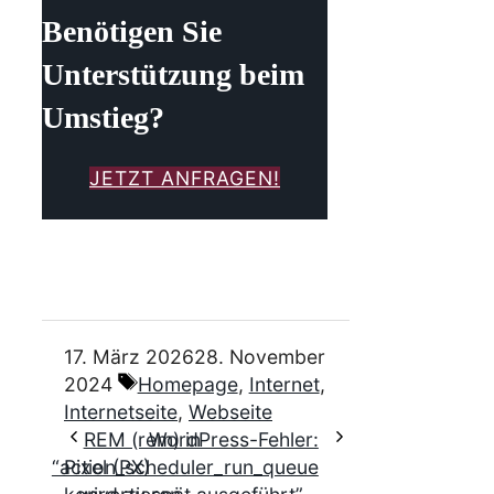
Benötigen Sie
Unterstützung beim
Umstieg?
JETZT ANFRAGEN!
17. März 2026
28. November
Schlagwörter
2024
Homepage
,
Internet
,
Internetseite
,
Webseite
REM (rem) in
WordPress-Fehler:
“action_scheduler_run_queue
Pixel (PX)