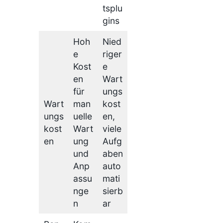
tsplu
gins
Hoh
Nied
e
riger
Kost
e
en
Wart
für
ungs
Wart
man
kost
ungs
uelle
en,
kost
Wart
viele
en
ung
Aufg
und
aben
Anp
auto
assu
mati
nge
sierb
n
ar