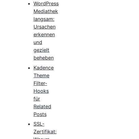
WordPress
Mediathek
langsam:
Ursachen
erkennen
und
gezielt
beheben
Kadence
Theme
Filter-
Hooks
für
Related
Posts
SSL-
Zertifikat: