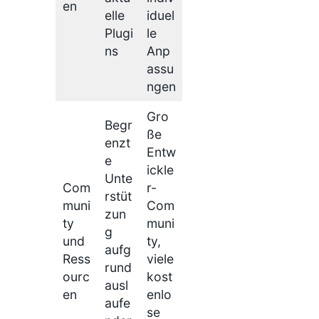
en
elle
iduel
Plugi
le
ns
Anp
assu
ngen
Gro
Begr
ße
enzt
Entw
e
ickle
Unte
Com
r-
rstüt
muni
Com
zun
ty
muni
g
und
ty,
aufg
Ress
viele
rund
ourc
kost
ausl
en
enlo
aufe
se