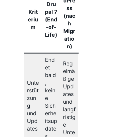
dPre
Dru
ss
Krit
pal 7
(nac
eriu
(End
h
m
-of-
Migr
Life)
atio
n)
End
Reg
et
elmä
bald
ßige
Unte
,
Upd
rstüt
kein
ates
zun
e
und
g
Sich
langf
und
erhe
ristig
Upd
itsup
e
ates
date
Unte
s