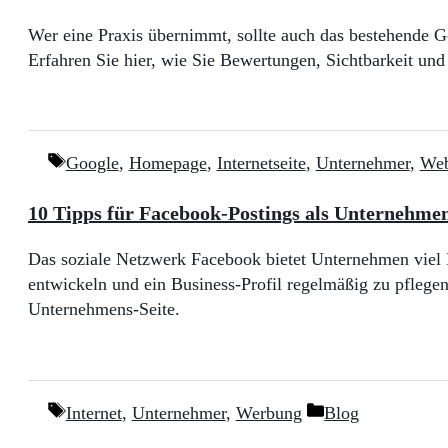
Wer eine Praxis übernimmt, sollte auch das bestehende Goo
Erfahren Sie hier, wie Sie Bewertungen, Sichtbarkeit und 
Schlagwörter
Google
,
Homepage
,
Internetseite
,
Unternehmer
,
Web
10 Tipps für Facebook-Postings als Unternehme
Das soziale Netzwerk Facebook bietet Unternehmen viel Po
entwickeln und ein Business-Profil regelmäßig zu pflegen
Unternehmens-Seite.
Schlagwörter
Kategorien
Internet
,
Unternehmer
,
Werbung
Blog