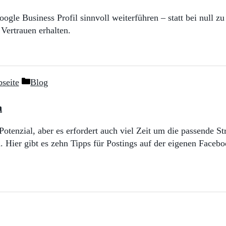
gle Business Profil sinnvoll weiterführen – statt bei null zu 
Vertrauen erhalten.
Kategorien
seite
Blog
n
tenzial, aber es erfordert auch viel Zeit um die passende St
. Hier gibt es zehn Tipps für Postings auf der eigenen Faceb