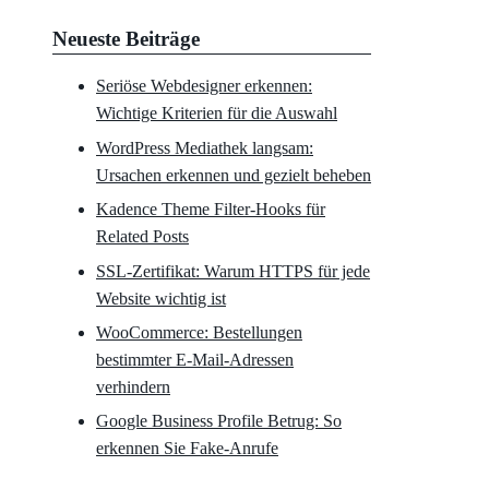
Neueste Beiträge
Seriöse Webdesigner erkennen:
Wichtige Kriterien für die Auswahl
WordPress Mediathek langsam:
Ursachen erkennen und gezielt beheben
Kadence Theme Filter-Hooks für
Related Posts
SSL-Zertifikat: Warum HTTPS für jede
Website wichtig ist
WooCommerce: Bestellungen
bestimmter E-Mail-Adressen
verhindern
Google Business Profile Betrug: So
erkennen Sie Fake-Anrufe