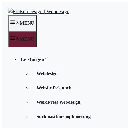
Zum
Inhalt
springen
MENÜ
MENÜ
Leistungen
Webdesign
Website Relaunch
WordPress Webdesign
Suchmaschinenoptimierung