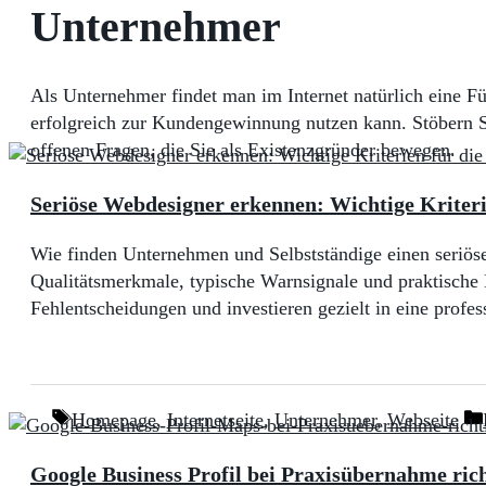
Unternehmer
Als Unternehmer findet man im Internet natürlich eine Fü
erfolgreich zur Kundengewinnung nutzen kann. Stöbern S
offenen Fragen, die Sie als Existenzgründer bewegen.
Seriöse Webdesigner erkennen: Wichtige Kriteri
Wie finden Unternehmen und Selbstständige einen seriöse
Qualitätsmerkmale, typische Warnsignale und praktische K
Fehlentscheidungen und investieren gezielt in eine profes
Schlagwörter
Homepage
,
Internetseite
,
Unternehmer
,
Webseite
Google Business Profil bei Praxisübernahme ri